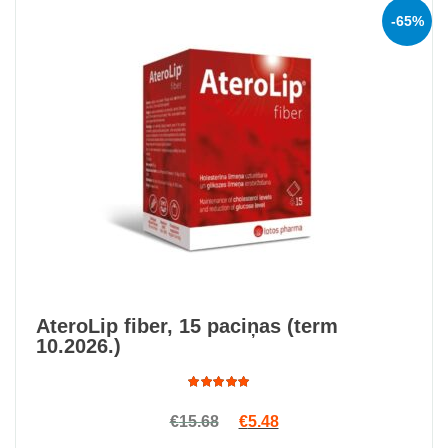
-65%
AteroLip fiber, 15 paciņas (term
10.2026.)
Rated
Original price was: €15.68.
Current price is: €5.48.
€
15.68
€
5.48
4.80
out
of 5