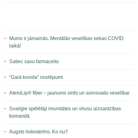
Mums ir jāmainās. Mentālās veselības sekas COVID
laikā!
Satiec savu farmaceitu
“Garā kovida” noslēpumi
AteroLip® fiber – jaunums sirds un asinsvadu veselībai
Svarīgie spēlētāji imunitātes un vīrusu aizsardzības
komandā
Augsts holesterīns. Ko nu?