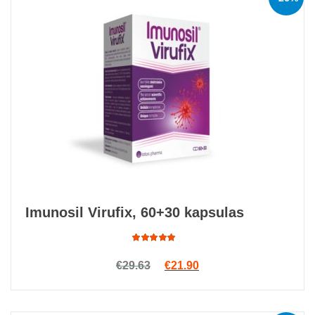
Imunosil Virufix, 60+30 kapsulas
Rated
Original price was: €29.63.
Current price is: €21.9
€
29.63
€
21.90
4.97
out
of 5