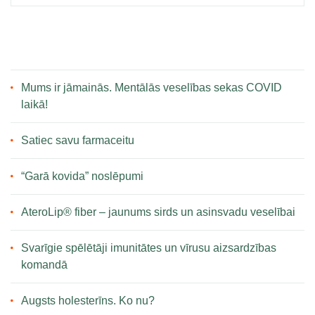
Mums ir jāmainās. Mentālās veselības sekas COVID
laikā!
Satiec savu farmaceitu
“Garā kovida” noslēpumi
AteroLip® fiber – jaunums sirds un asinsvadu veselībai
Svarīgie spēlētāji imunitātes un vīrusu aizsardzības
komandā
Augsts holesterīns. Ko nu?