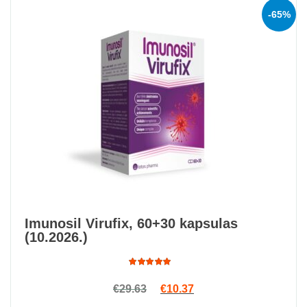
-65%
Imunosil Virufix, 60+30 kapsulas
(10.2026.)
Rated
Original price was: €29.63.
Current price is: €10.3
€
29.63
€
10.37
5.00
out
of 5