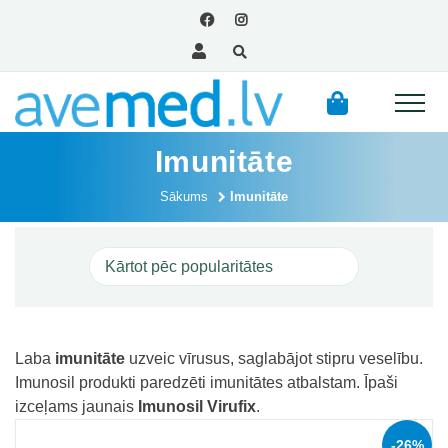
Imunitāte
Sākums
Imunitāte
Laba
imunitāte
uzveic vīrusus, saglabājot stipru veselību.
Imunosil produkti paredzēti imunitātes atbalstam. Īpaši
izceļams jaunais
Imunosil Virufix
.
-26%