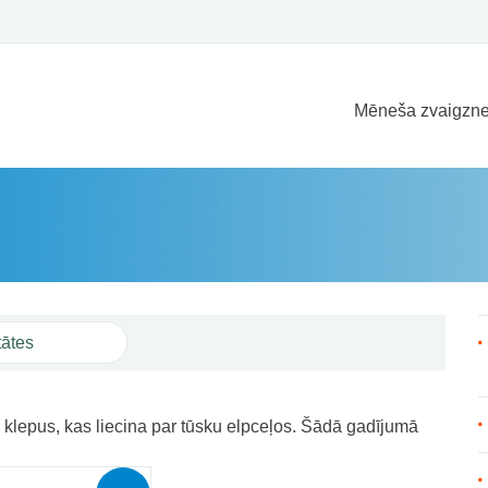
Mēneša zvaigzne
ead more
šs klepus, kas liecina par tūsku elpceļos. Šādā gadījumā