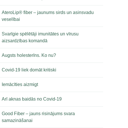
AteroLip® fiber – jaunums sirds un asinsvadu
veselībai
Svarīgie spēlētāji imunitātes un vīrusu
aizsardzības komandā
Augsts holesterīns. Ko nu?
Covid-19 liek domāt kritiski
Iemācīties aizmigt
Arī aknas baidās no Covid-19
Good Fiber – jauns risinājums svara
samazināšanai