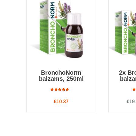
BronchoNorm
2x B
balzams, 250ml
balza
Rated
€
10.37
€
19
4.75
out
4
of 5