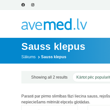
Sauss klepus
Sākums
Sauss klepus
Sorted by popularity
Showing all 2 results
Skatīt
R
Parasti par pirmo slimības fāzi liecina sauss, rejo
nepieciešams mitrināt elpceļu gļotādas.