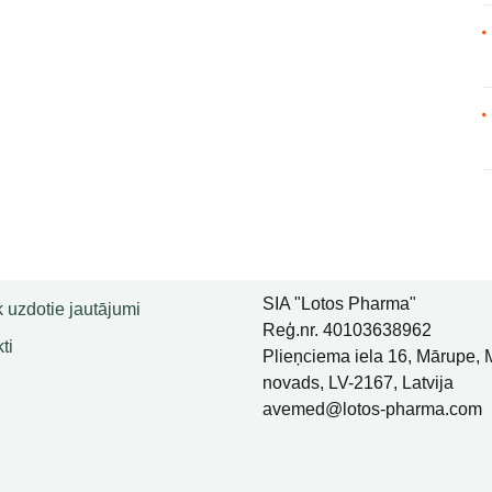
SIA "Lotos Pharma"
 uzdotie jautājumi
Reģ.nr. 40103638962
ti
Plieņciema iela 16, Mārupe,
novads, LV-2167, Latvija
avemed@lotos-pharma.com