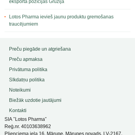
eksporta pozīcijas Gruzijā
Lotos Pharma ievieš jaunu produktu gremošanas
traucējumiem
Preču piegāde un atgriešana
Preču apmaksa
Privātuma politika
Sīkdatņu politika
Noteikumi
Biežāk uzdotie jautājumi
Kontakti
SIA "Lotos Pharma"
Reģ.nr. 40103638962
Plieņciema iela 16, Mārupe, Mārupes novads, LV-2167,