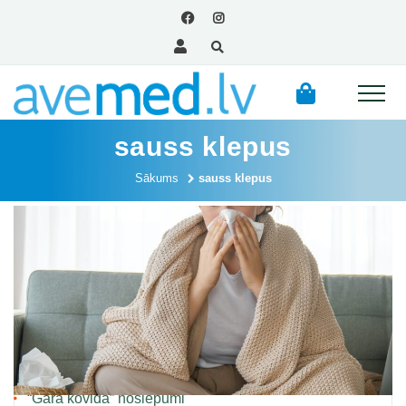
sauss klepus
Sākums
sauss klepus
Mums ir jāmainās. Mentālās veselības sekas COVID
laikā!
Satiec savu farmaceitu
“Garā kovida” noslēpumi