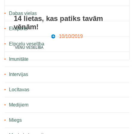
Dabas vielas
14 lietas, kas patiks tavām
vēnām!
Eksports
10/10/2019
Elpceļu veselība
VĒNU VESELĪBA
Imunitāte
Intervijas
Locītavas
Medijiem
Miegs