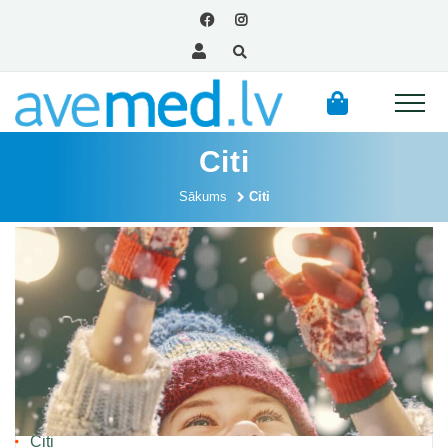
Citi
Sākums
Citi
Kategorijas
Aknu veselība
Citi